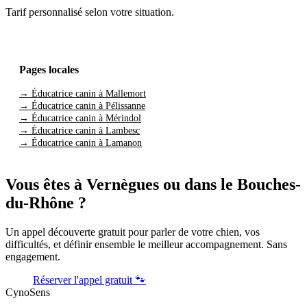
Tarif personnalisé selon votre situation.
Pages locales
→ Éducatrice canin à Mallemort
→ Éducatrice canin à Pélissanne
→ Éducatrice canin à Mérindol
→ Éducatrice canin à Lambesc
→ Éducatrice canin à Lamanon
Vous êtes à Vernègues ou dans le Bouches-
du-Rhône ?
Un appel découverte gratuit pour parler de votre chien, vos
difficultés, et définir ensemble le meilleur accompagnement. Sans
engagement.
Réserver l'appel gratuit 🐾
CynoSens