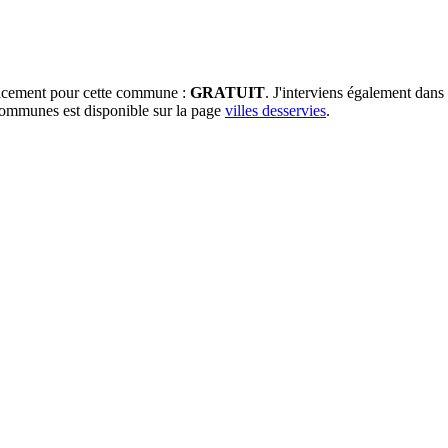
placement pour cette commune :
GRATUIT
. J'interviens également dan
 communes est disponible sur la page
villes desservies
.