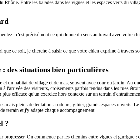
 du Rhône. Entre les balades dans les vignes et les espaces verts du v
ard
uentez : c'est précisément ce qui donne du sens au travail avec votre ch
ue ce soit, je cherche à saisir ce que votre chien exprime à travers son
 : des situations bien particulières
e et un habitat de village et de mas, souvent avec cour ou jardin. Au quo
à l'arrivée des visiteurs, croisements parfois tendus dans les rues étroite
en plus efficace qu'un exercice hors contexte sur un terrain d'entraînemen
s mais pleins de tentations : odeurs, gibier, grands espaces ouverts. Le 
e de terrain et j'y adapte chaque accompagnement.
l ?
r progresser. On commence par les chemins entre vignes et garrigue : cal