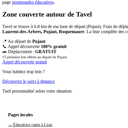
page
promenades éducatives
.
Zone couverte autour de Tavel
Tavel se trouve à 6.8 km de ma base de départ (Pujaut). Frais de dé
Laurent-des-Arbres, Pujaut, Roquemaure
. La liste complète des
📍
Au départ de
Pujaut
📞
Appel découverte
100% gratuit
🚗
Déplacement :
GRATUIT
15 premiers km offerts au départ de Pujaut
Appel découverte gratuit
Vous habitez trop loin ?
Découvrez le suivi à distance
Tarif personnalisé selon votre situation.
Pages locales
→ Éducatrice canin à Lirac