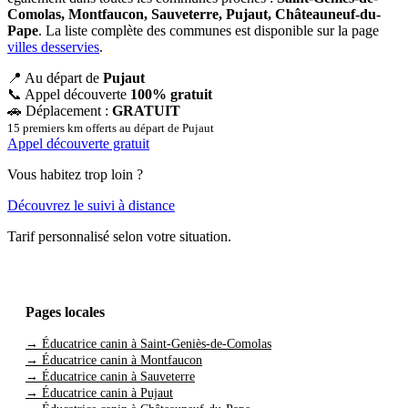
Comolas, Montfaucon, Sauveterre, Pujaut, Châteauneuf-du-
Pape
. La liste complète des communes est disponible sur la page
villes desservies
.
📍
Au départ de
Pujaut
📞
Appel découverte
100% gratuit
🚗
Déplacement :
GRATUIT
15 premiers km offerts au départ de Pujaut
Appel découverte gratuit
Vous habitez trop loin ?
Découvrez le suivi à distance
Tarif personnalisé selon votre situation.
Pages locales
→ Éducatrice canin à Saint-Geniès-de-Comolas
→ Éducatrice canin à Montfaucon
→ Éducatrice canin à Sauveterre
→ Éducatrice canin à Pujaut