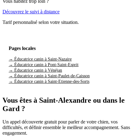
Vous habitez trop loin ?
Découvrez le suivi à distance
Tarif personnalisé selon votre situation.
Pages locales
→ Éducatrice canin à Saint-Nazaire
→ Éducatrice canin à Pont-Saint-Esprit
→ Éducatrice canin à Vénéjan
→ Éducatrice canin à Saint-Paulet-de-Caisson
→ Éducatrice canin à Saint-Etienne-des-Sorts
Vous êtes à Saint-Alexandre ou dans le
Gard ?
Un appel découverte gratuit pour parler de votre chien, vos
difficultés, et définir ensemble le meilleur accompagnement. Sans
engagement.