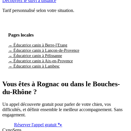
Découvrez le suivi à distance
Tarif personnalisé selon votre situation.
Pages locales
→ Éducatrice canin à Berre-l'Etang
→ Éducatrice canin à Lançon-de-Provence
→ Éducatrice canin à Pélissanne
→ Éducatrice canin à Aix-en-Provence
→ Éducatrice canin à Lambesc
Vous êtes à Rognac ou dans le Bouches-
du-Rhône ?
Un appel découverte gratuit pour parler de votre chien, vos
difficultés, et définir ensemble le meilleur accompagnement. Sans
engagement.
Réserver l'appel gratuit 🐾
CynoSens