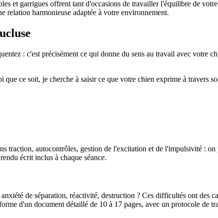
es et garrigues offrent tant d'occasions de travailler l'équilibre de votr
une relation harmonieuse adaptée à votre environnement.
aucluse
équentez : c'est précisément ce qui donne du sens au travail avec votre c
ue ce soit, je cherche à saisir ce que votre chien exprime à travers son
ans traction, autocontrôles, gestion de l'excitation et de l'impulsivité :
rendu écrit inclus à chaque séance.
xiété de séparation, réactivité, destruction ? Ces difficultés ont des ca
me d'un document détaillé de 10 à 17 pages, avec un protocole de trava