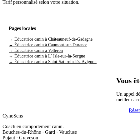
Tarif personnalisé selon votre situation.
Pages locales
→ Éducatrice canin à Châteauneuf-de-Gadagne
→ Éducatrice canin à Caumont-sur-Durance
→ Éducatrice canin à Velleron
→ Éducatrice canin à L' Isle-sur-la-Sorgue
→ Éducatrice canin à Saint-Saturnin-lès-Avignon
Vous êt
Un appel déc
meilleur a
Réser
CynoSens
Coach en comportement canin.
Bouches-du-Rhône · Gard · Vaucluse
Pujaut · Graveson