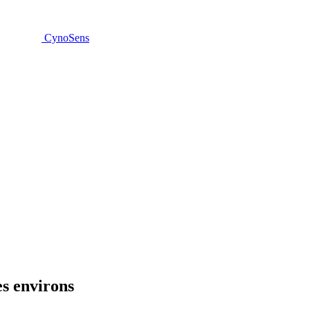
CynoSens
es environs